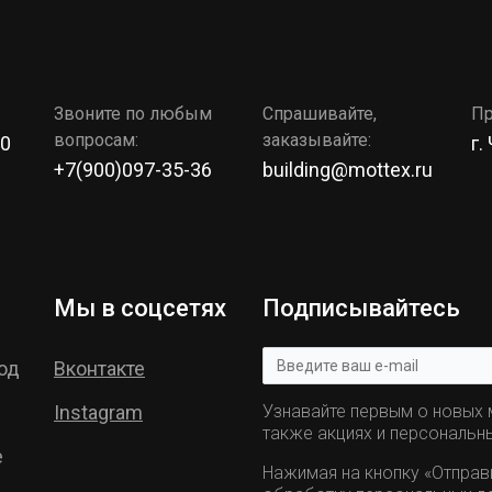
Звоните по любым
Спрашивайте,
Пр
вопросам:
заказывайте:
00
г.
+7(900)097-35-36
building@mottex.ru
Мы в соцсетях
Подписывайтесь
од
Вконтакте
Instagram
Узнавайте первым о новых м
также акциях и персональн
е
Нажимая на кнопку «Отправ