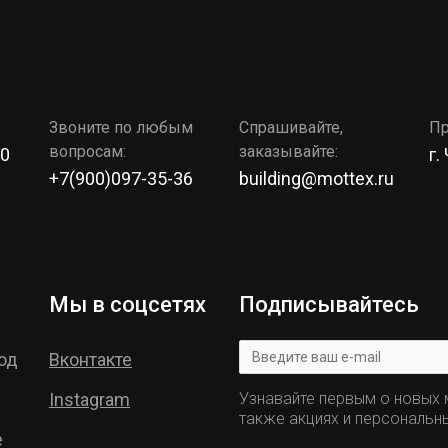
Звоните по любым
Спрашивайте,
Пр
вопросам:
заказывайте:
00
г.
+7(900)097-35-36
building@mottex.ru
Мы в соцсетях
Подписывайтесь
од
Вконтакте
Instagram
Узнавайте первым о новых м
также акциях и персональн
е