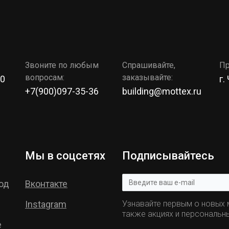
Звоните по любым
Спрашивайте,
Пр
вопросам:
заказывайте:
00
г.
+7(900)097-35-36
building@mottex.ru
Мы в соцсетях
Подписывайтесь
од
Вконтакте
Instagram
Узнавайте первым о новых м
также акциях и персональн
е