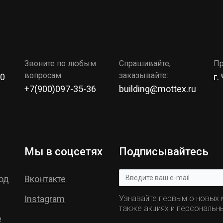
Звоните по любым
Спрашивайте,
Пр
вопросам:
заказывайте:
00
г.
+7(900)097-35-36
building@mottex.ru
Мы в соцсетях
Подписывайтесь
од
Вконтакте
Instagram
Узнавайте первым о новых м
также акциях и персональн
е