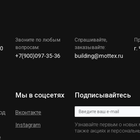
Звоните по любым
Спрашивайте,
Пр
вопросам:
заказывайте:
00
г.
+7(900)097-35-36
building@mottex.ru
Мы в соцсетях
Подписывайтесь
од
Вконтакте
Instagram
Узнавайте первым о новых м
также акциях и персональн
е