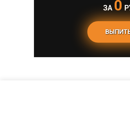
0
ЗА
Р
ВЫПИТЬ