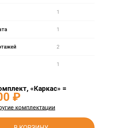
1
ата
1
этажей
2
1
омплект, «Каркас» =
00 ₽
ругие комплектации
В КОРЗИНУ