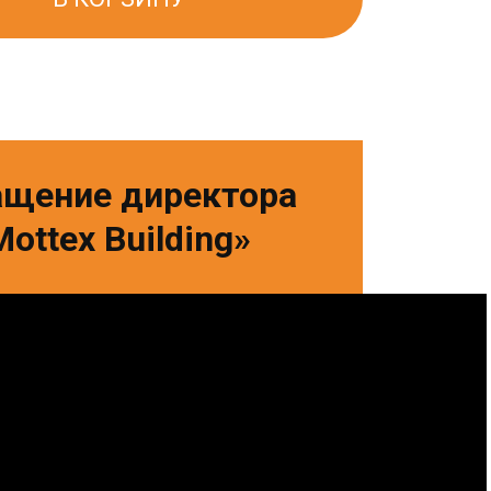
ащение директора
Mottex Building»