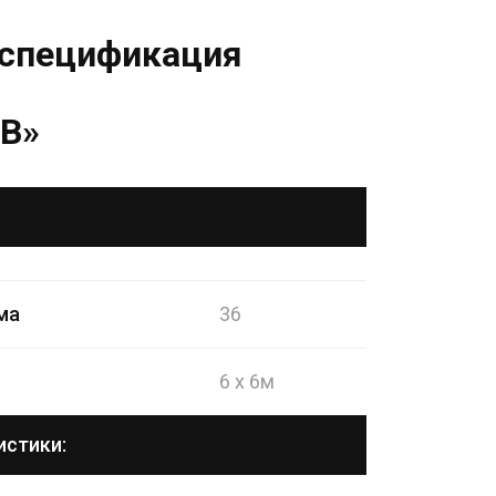
спецификация
В»
ма
36
6 x 6м
истики: