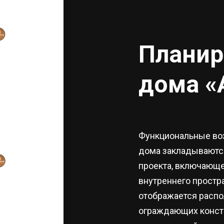
Планир
дома «
Функциональные во
дома закладываются
проекта, включающе
внутреннего простра
отображается расп
ограждающих констр