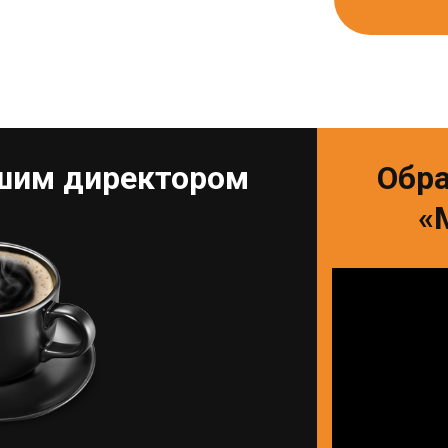
ашим директором
Обр
«