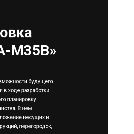
овка
A-M35В»
зможности будущего
 в ходе разработки
го планировку
нства. В нем
оложение несущих и
укций, перегородок,