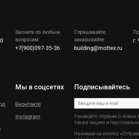
Звоните по любым
Спрашивайте,
Пр
вопросам:
заказывайте:
00
г.
+7(900)097-35-36
building@mottex.ru
Мы в соцсетях
Подписывайтесь
од
Вконтакте
Instagram
Узнавайте первым о новых м
также акциях и персональн
е
Нажимая на кнопку «Отправ