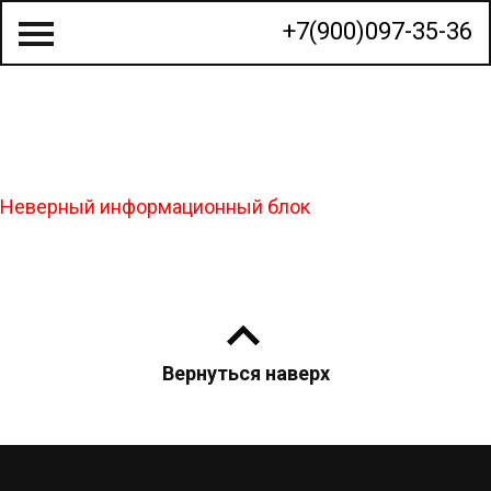
+7(900)097-35-36
О КОМПАНИИ
Неверный информационный блок
СТРОИТЕЛЬСТВО ДОМОВ
ГОТОВЫЕ ПРОЕКТЫ
КАЛЬКУЛЯТОР
Вернуться наверх
КОНТАКТЫ
МЫ НА КАРТЕ